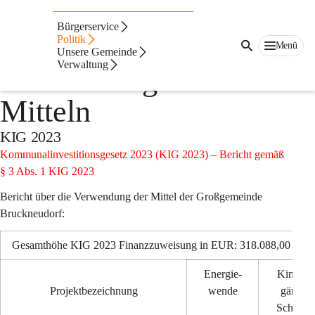
Auf dieser Seite
Bürgerservice
Berichte über die
Politik
Menü
Unsere Gemeinde
Verwaltung
Verwendung der KIG-
Mitteln
KIG 2023
Kommunalinvestitionsgesetz 2023 (KIG 2023) – Bericht gemäß 
§ 3 Abs. 1 KIG 2023
Bericht über die Verwendung der Mittel der Großgemeinde 
Bruckneudorf:
Gesamthöhe KIG 2023 Finanzzuweisung in EUR: 318.088,00                
Energie-
Kinder-
Projektbezeichnung
wende
gärten
Schulen