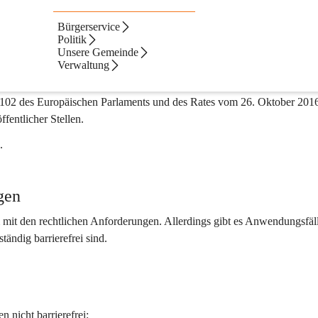
ng
Bürgerservice
Politik
nologiepartner citiesapps für einen höchstmöglichen Grad an Barriere
Unsere Gemeinde
Verwaltung
den "Richtlinien für barrierefreie Webinhalte (WCAG) 2.1", sowie den B
 die Website in Übereinstimmung mit den anwendbaren gesetzlichen 
2102 des Europäischen Parlaments und des Rates vom 26. Oktober 2016
entlicher Stellen.
.
gen
rm mit den rechtlichen Anforderungen. Allerdings gibt es Anwendungsfäl
tändig barrierefrei sind.
 nicht barrierefrei: