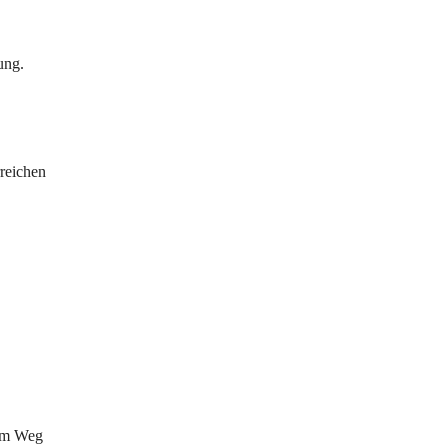
ung.
reichen 
em Weg 