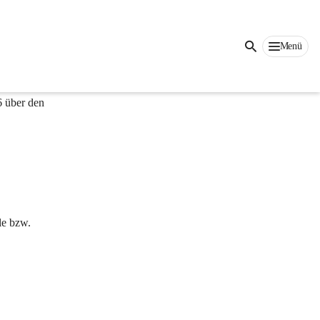
Menü
freiheit 
est-
 über den 
le bzw. 