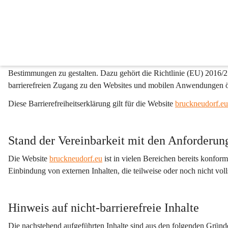
Barrierefreiheitserkläru
Die Großgemeinde Bruckneudorf setzt sich gemeinsam mit ihrem Tech
für ihre Website 
bruckneudorf.eu
 ein. Dabei orientiert man sich an 
Practice Vorgaben der W3C WAI ARIA Task Force, und ist bestrebt,
Bestimmungen zu gestalten. Dazu gehört die Richtlinie (EU) 2016/
barrierefreien Zugang zu den Websites und mobilen Anwendungen öff
Diese Barrierefreiheitserklärung gilt für die Website 
bruckneudorf.eu
Stand der Vereinbarkeit mit den Anforderun
Die Website 
bruckneudorf.eu
 ist in vielen Bereichen bereits konfo
Einbindung von externen Inhalten, die teilweise oder noch nicht volls
Hinweis auf nicht-barrierefreie Inhalte
Die nachstehend aufgeführten Inhalte sind aus den folgenden Gründen