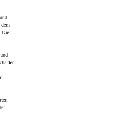
 und 
f dem 
. Die 
 und 
chs der 
r 
rten 
der 